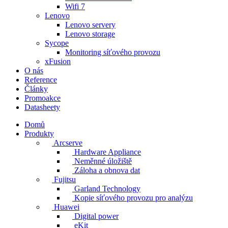
Wifi 7
Lenovo
Lenovo servery
Lenovo storage
Sycope
Monitoring síťového provozu
xFusion
O nás
Reference
Články
Promoakce
Datasheety
Domů
Produkty
Arcserve
Hardware Appliance
Neměnné úložiště
Záloha a obnova dat
Fujitsu
Garland Technology
Kopie síťového provozu pro analýzu
Huawei
Digital power
eKit