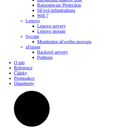
Ransomware Protection
Síťová infrastruktura
Wifi 7
Lenovo
Lenovo servery
Lenovo storage
Sycope
Monitoring síťového provozu
xFusion
Rackové servery
Podpora
O nás
Reference
Články
Promoakce
Datasheety