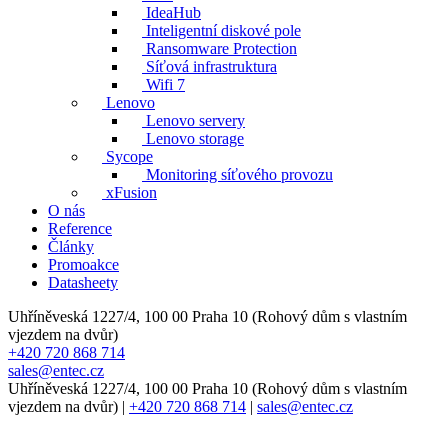
IdeaHub
Inteligentní diskové pole
Ransomware Protection
Síťová infrastruktura
Wifi 7
Lenovo
Lenovo servery
Lenovo storage
Sycope
Monitoring síťového provozu
xFusion
O nás
Reference
Články
Promoakce
Datasheety
Uhříněveská 1227/4, 100 00 Praha 10 (Rohový dům s vlastním
vjezdem na dvůr)
+420 720 868 714
sales@entec.cz
Uhříněveská 1227/4, 100 00 Praha 10 (Rohový dům s vlastním
vjezdem na dvůr)
|
+420 720 868 714
|
sales@entec.cz