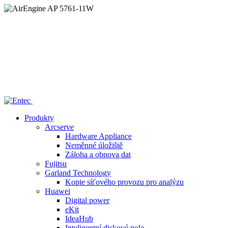
Home
/
—— AirEngine AP 5761-11W
Produkty
Arcserve
Hardware Appliance
Neměnné úložiště
Záloha a obnova dat
Fujitsu
Garland Technology
Kopie síťového provozu pro analýzu
Huawei
Digital power
eKit
IdeaHub
Inteligentní diskové pole