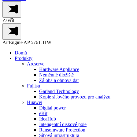
Zavřít
AirEngine AP 5761-11W
Domů
Produkty
Arcserve
Hardware Appliance
Neměnné úložiště
Záloha a obnova dat
Fujitsu
Garland Technology
Kopie síťového provozu pro analýzu
Huawei
Digital power
eKit
IdeaHub
Inteligentní diskové pole
Ransomware Protection
Síťová infrastruktura