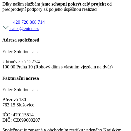
Díky našim službám
jsme schopni pokrýt celý projekt
od
předprodejní podpory až po jeho úspěšnou realizaci.
+420 720 868 714
sales@entec.cz
Adresa společnosti
Entec Solutions a.s.
Uhříněveská 1227/4
100 00 Praha 10 (Rohový dům s vlastním vjezdem na dvůr)
Fakturační adresa
Entec Solutions a.s.
Březová 180
763 15 Slušovice
IČO: 479115514
DIČ: CZ699000207
Společnost je zapsaná v obchodním restříku vedeného Krajským