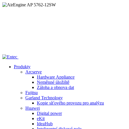
Home
/
—— AirEngine AP 5762-12SW
Produkty
Arcserve
Hardware Appliance
Neměnné úložiště
Záloha a obnova dat
Fujitsu
Garland Technology
Kopie síťového provozu pro analýzu
Huawei
Digital power
eKit
IdeaHub
Inteligentní diskové pole