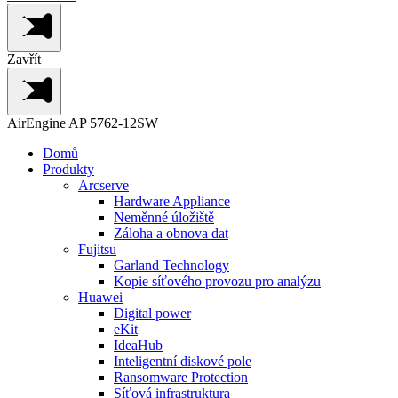
Zavřít
AirEngine AP 5762-12SW
Domů
Produkty
Arcserve
Hardware Appliance
Neměnné úložiště
Záloha a obnova dat
Fujitsu
Garland Technology
Kopie síťového provozu pro analýzu
Huawei
Digital power
eKit
IdeaHub
Inteligentní diskové pole
Ransomware Protection
Síťová infrastruktura