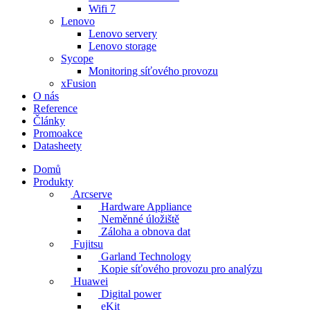
Wifi 7
Lenovo
Lenovo servery
Lenovo storage
Sycope
Monitoring síťového provozu
xFusion
O nás
Reference
Články
Promoakce
Datasheety
Domů
Produkty
Arcserve
Hardware Appliance
Neměnné úložiště
Záloha a obnova dat
Fujitsu
Garland Technology
Kopie síťového provozu pro analýzu
Huawei
Digital power
eKit