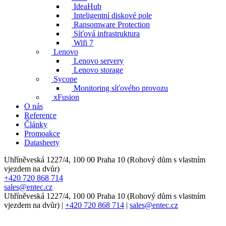
IdeaHub
Inteligentní diskové pole
Ransomware Protection
Síťová infrastruktura
Wifi 7
Lenovo
Lenovo servery
Lenovo storage
Sycope
Monitoring síťového provozu
xFusion
O nás
Reference
Články
Promoakce
Datasheety
Uhříněveská 1227/4, 100 00 Praha 10 (Rohový dům s vlastním
vjezdem na dvůr)
+420 720 868 714
sales@entec.cz
Uhříněveská 1227/4, 100 00 Praha 10 (Rohový dům s vlastním
vjezdem na dvůr)
|
+420 720 868 714
|
sales@entec.cz