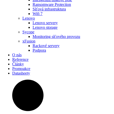
Ransomware Protection
Síťová infrastruktura
Wifi 7
Lenovo
Lenovo servery
Lenovo storage
Sycope
Monitoring síťového provozu
xFusion
Rackové servery
Podpora
O nás
Reference
Články
Promoakce
Datasheety