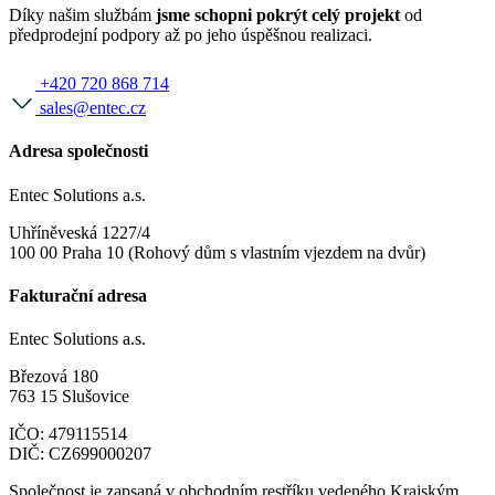
Díky našim službám
jsme schopni pokrýt celý projekt
od
předprodejní podpory až po jeho úspěšnou realizaci.
+420 720 868 714
sales@entec.cz
Adresa společnosti
Entec Solutions a.s.
Uhříněveská 1227/4
100 00 Praha 10 (Rohový dům s vlastním vjezdem na dvůr)
Fakturační adresa
Entec Solutions a.s.
Březová 180
763 15 Slušovice
IČO: 479115514
DIČ: CZ699000207
Společnost je zapsaná v obchodním restříku vedeného Krajským