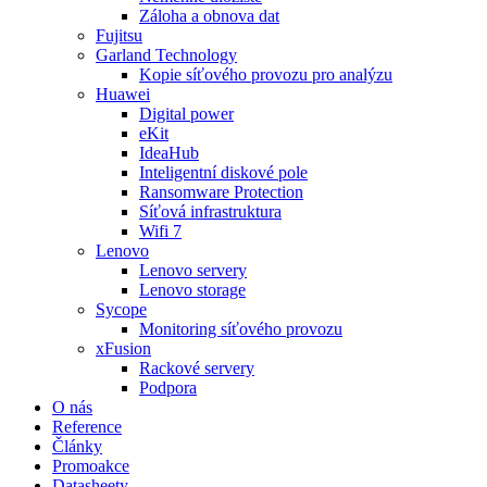
Záloha a obnova dat
Fujitsu
Garland Technology
Kopie síťového provozu pro analýzu
Huawei
Digital power
eKit
IdeaHub
Inteligentní diskové pole
Ransomware Protection
Síťová infrastruktura
Wifi 7
Lenovo
Lenovo servery
Lenovo storage
Sycope
Monitoring síťového provozu
xFusion
Rackové servery
Podpora
O nás
Reference
Články
Promoakce
Datasheety