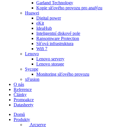
Garland Technology
Kopie síťového provozu pro analýzu
Huawei
Digital power
eKit
IdeaHub
Inteligentní diskové pole
Ransomware Protection
Síťová infrastruktura
Wifi 7
Lenovo
Lenovo servery
Lenovo storage
Sycope
Monitoring síťového provozu
xFusion
O nás
Reference
Články
Promoakce
Datasheety
Domů
Produkty
Arcserve