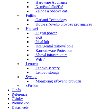
Hardware Appliance
Neměnné úložiště
Záloha a obnova dat
Fujitsu
Garland Technology
Kopie síťového provozu pro analýzu
Huawei
Digital power
eKit
IdeaHub
Inteligentní diskové pole
Ransomware Protection
Síťová infrastruktura
Wifi 7
Lenovo
Lenovo servery
Lenovo storage
Sycope
Monitoring síťového provozu
xFusion
O nás
Reference
Články
Promoakce
Datasheety