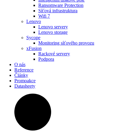
Ransomware Protection
Síťová infrastruktura
Wifi 7
Lenovo
Lenovo servery
Lenovo storage
Sycope
Monitoring síťového provozu
xFusion
Rackové servery
Podpora
O nás
Reference
Články
Promoakce
Datasheety