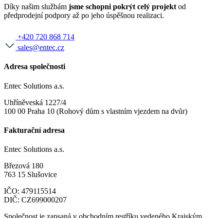
Díky našim službám
jsme schopni pokrýt celý projekt
od
předprodejní podpory až po jeho úspěšnou realizaci.
+420 720 868 714
sales@entec.cz
Adresa společnosti
Entec Solutions a.s.
Uhříněveská 1227/4
100 00 Praha 10 (Rohový dům s vlastním vjezdem na dvůr)
Fakturační adresa
Entec Solutions a.s.
Březová 180
763 15 Slušovice
IČO: 479115514
DIČ: CZ699000207
Společnost je zapsaná v obchodním restříku vedeného Krajským