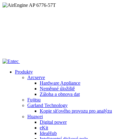
Home
/
—— AirEngine AP 6776-57T
Produkty
Arcserve
Hardware Appliance
Neměnné úložiště
Záloha a obnova dat
Fujitsu
Garland Technology
Kopie síťového provozu pro analýzu
Huawei
Digital power
eKit
IdeaHub
Inteligentní diskové pole