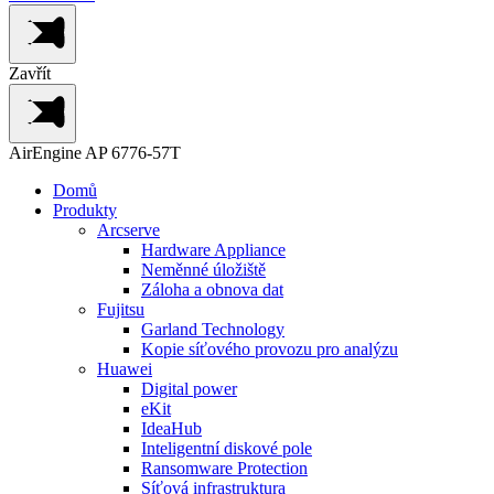
Zavřít
AirEngine AP 6776-57T
Domů
Produkty
Arcserve
Hardware Appliance
Neměnné úložiště
Záloha a obnova dat
Fujitsu
Garland Technology
Kopie síťového provozu pro analýzu
Huawei
Digital power
eKit
IdeaHub
Inteligentní diskové pole
Ransomware Protection
Síťová infrastruktura