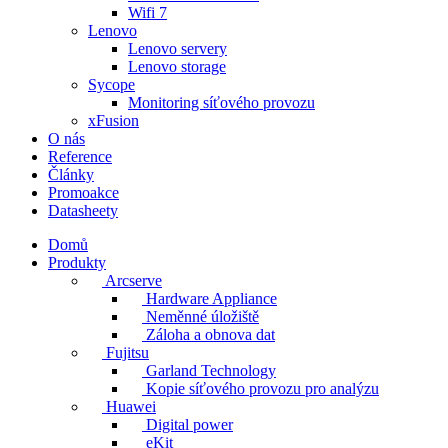
Wifi 7
Lenovo
Lenovo servery
Lenovo storage
Sycope
Monitoring síťového provozu
xFusion
O nás
Reference
Články
Promoakce
Datasheety
Domů
Produkty
Arcserve
Hardware Appliance
Neměnné úložiště
Záloha a obnova dat
Fujitsu
Garland Technology
Kopie síťového provozu pro analýzu
Huawei
Digital power
eKit