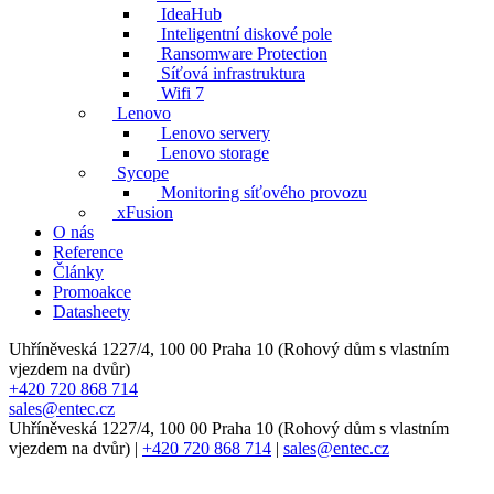
IdeaHub
Inteligentní diskové pole
Ransomware Protection
Síťová infrastruktura
Wifi 7
Lenovo
Lenovo servery
Lenovo storage
Sycope
Monitoring síťového provozu
xFusion
O nás
Reference
Články
Promoakce
Datasheety
Uhříněveská 1227/4, 100 00 Praha 10 (Rohový dům s vlastním
vjezdem na dvůr)
+420 720 868 714
sales@entec.cz
Uhříněveská 1227/4, 100 00 Praha 10 (Rohový dům s vlastním
vjezdem na dvůr)
|
+420 720 868 714
|
sales@entec.cz