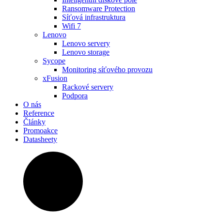
Ransomware Protection
Síťová infrastruktura
Wifi 7
Lenovo
Lenovo servery
Lenovo storage
Sycope
Monitoring síťového provozu
xFusion
Rackové servery
Podpora
O nás
Reference
Články
Promoakce
Datasheety