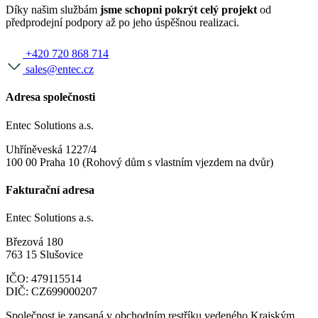
Díky našim službám
jsme schopni pokrýt celý projekt
od
předprodejní podpory až po jeho úspěšnou realizaci.
+420 720 868 714
sales@entec.cz
Adresa společnosti
Entec Solutions a.s.
Uhříněveská 1227/4
100 00 Praha 10 (Rohový dům s vlastním vjezdem na dvůr)
Fakturační adresa
Entec Solutions a.s.
Březová 180
763 15 Slušovice
IČO: 479115514
DIČ: CZ699000207
Společnost je zapsaná v obchodním restříku vedeného Krajským