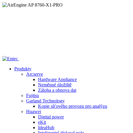
Home
/
—— AirEngine AP 8760-X1-PRO
Produkty
Arcserve
Hardware Appliance
Neměnné úložiště
Záloha a obnova dat
Fujitsu
Garland Technology
Kopie síťového provozu pro analýzu
Huawei
Digital power
eKit
IdeaHub
Inteligentní diskové pole