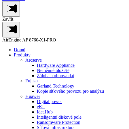
Zavřít
AirEngine AP 8760-X1-PRO
Domů
Produkty
Arcserve
Hardware Appliance
Neměnné úložiště
Záloha a obnova dat
Fujitsu
Garland Technology
Kopie síťového provozu pro analýzu
Huawei
Digital power
eKit
IdeaHub
Inteligentní diskové pole
Ransomware Protection
Síťová infrastruktura