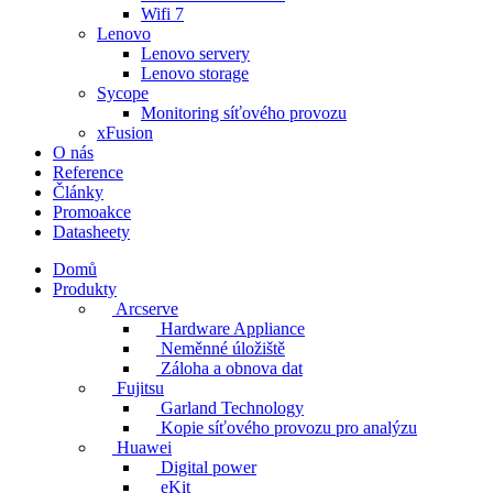
Wifi 7
Lenovo
Lenovo servery
Lenovo storage
Sycope
Monitoring síťového provozu
xFusion
O nás
Reference
Články
Promoakce
Datasheety
Domů
Produkty
Arcserve
Hardware Appliance
Neměnné úložiště
Záloha a obnova dat
Fujitsu
Garland Technology
Kopie síťového provozu pro analýzu
Huawei
Digital power
eKit