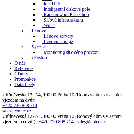
IdeaHub
Inteligentní diskové pole
Ransomware Protection
Síťová infrastruktura
Wifi 7
Lenovo
Lenovo servery
Lenovo storage
Sycope
Monitoring síťového provozu
xFusion
O nás
Reference
Články
Promoakce
Datasheety
Uhříněveská 1227/4, 100 00 Praha 10 (Rohový dům s vlastním
vjezdem na dvůr)
+420 720 868 714
sales@entec.cz
Uhříněveská 1227/4, 100 00 Praha 10 (Rohový dům s vlastním
vjezdem na dvůr)
|
+420 720 868 714
|
sales@entec.cz