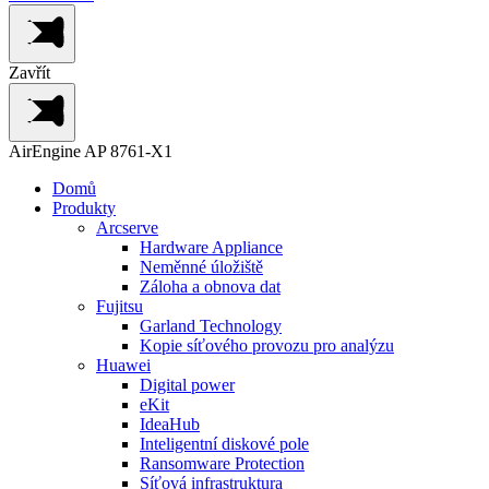
Zavřít
AirEngine AP 8761-X1
Domů
Produkty
Arcserve
Hardware Appliance
Neměnné úložiště
Záloha a obnova dat
Fujitsu
Garland Technology
Kopie síťového provozu pro analýzu
Huawei
Digital power
eKit
IdeaHub
Inteligentní diskové pole
Ransomware Protection
Síťová infrastruktura