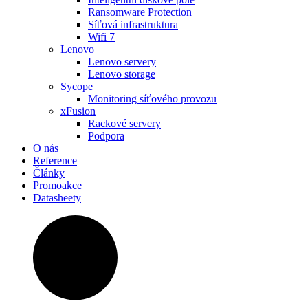
Ransomware Protection
Síťová infrastruktura
Wifi 7
Lenovo
Lenovo servery
Lenovo storage
Sycope
Monitoring síťového provozu
xFusion
Rackové servery
Podpora
O nás
Reference
Články
Promoakce
Datasheety