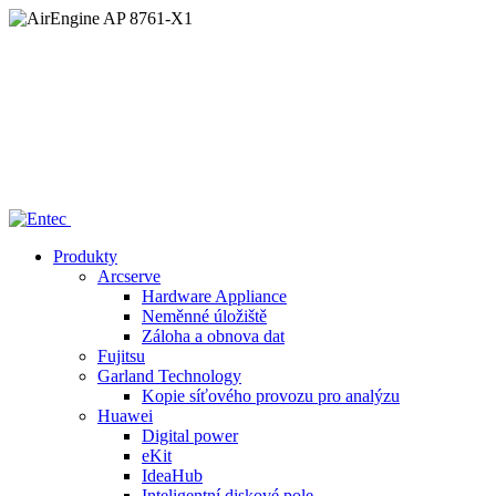
Home
/
—— AirEngine AP 8761-X1
Produkty
Arcserve
Hardware Appliance
Neměnné úložiště
Záloha a obnova dat
Fujitsu
Garland Technology
Kopie síťového provozu pro analýzu
Huawei
Digital power
eKit
IdeaHub
Inteligentní diskové pole