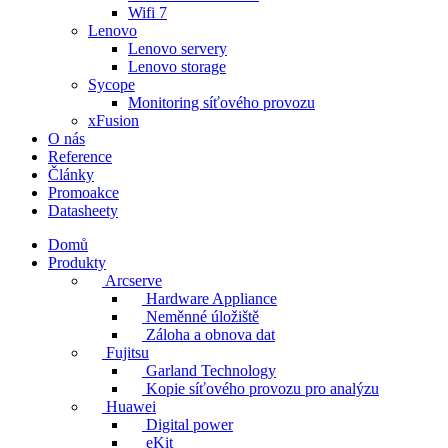
Wifi 7
Lenovo
Lenovo servery
Lenovo storage
Sycope
Monitoring síťového provozu
xFusion
O nás
Reference
Články
Promoakce
Datasheety
Domů
Produkty
Arcserve
Hardware Appliance
Neměnné úložiště
Záloha a obnova dat
Fujitsu
Garland Technology
Kopie síťového provozu pro analýzu
Huawei
Digital power
eKit