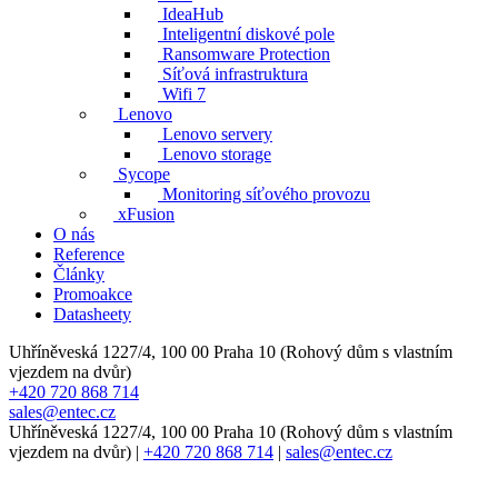
IdeaHub
Inteligentní diskové pole
Ransomware Protection
Síťová infrastruktura
Wifi 7
Lenovo
Lenovo servery
Lenovo storage
Sycope
Monitoring síťového provozu
xFusion
O nás
Reference
Články
Promoakce
Datasheety
Uhříněveská 1227/4, 100 00 Praha 10 (Rohový dům s vlastním
vjezdem na dvůr)
+420 720 868 714
sales@entec.cz
Uhříněveská 1227/4, 100 00 Praha 10 (Rohový dům s vlastním
vjezdem na dvůr)
|
+420 720 868 714
|
sales@entec.cz