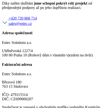
Díky našim službám
jsme schopni pokrýt celý projekt
od
předprodejní podpory až po jeho úspěšnou realizaci.
+420 720 868 714
sales@entec.cz
Adresa společnosti
Entec Solutions a.s.
Uhříněveská 1227/4
100 00 Praha 10 (Rohový dům s vlastním vjezdem na dvůr)
Fakturační adresa
Entec Solutions a.s.
Březová 180
763 15 Slušovice
IČO: 479115514
DIČ: CZ699000207
Společnost je zapsaná v obchodním restříku vedeného Krajským