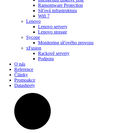
Ransomware Protection
Síťová infrastruktura
Wifi 7
Lenovo
Lenovo servery
Lenovo storage
Sycope
Monitoring síťového provozu
xFusion
Rackové servery
Podpora
O nás
Reference
Články
Promoakce
Datasheety