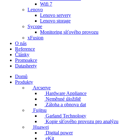
Wifi 7
Lenovo
Lenovo servery
Lenovo storage
Sycope
Monitoring síťového provozu
xFusion
O nás
Reference
Články
Promoakce
Datasheety
Domů
Produkty
Arcserve
Hardware Appliance
Neměnné úložiště
Záloha a obnova dat
Fujitsu
Garland Technology
Kopie síťového provozu pro analýzu
Huawei
Digital power
eKit