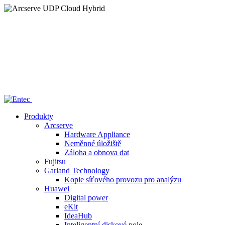
Home
/
—— Arcserve UDP Cloud Hybrid
Produkty
Arcserve
Hardware Appliance
Neměnné úložiště
Záloha a obnova dat
Fujitsu
Garland Technology
Kopie síťového provozu pro analýzu
Huawei
Digital power
eKit
IdeaHub
Inteligentní diskové pole