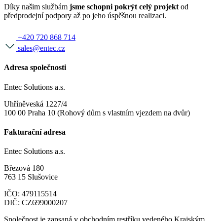
Díky našim službám
jsme schopni pokrýt celý projekt
od
předprodejní podpory až po jeho úspěšnou realizaci.
+420 720 868 714
sales@entec.cz
Adresa společnosti
Entec Solutions a.s.
Uhříněveská 1227/4
100 00 Praha 10 (Rohový dům s vlastním vjezdem na dvůr)
Fakturační adresa
Entec Solutions a.s.
Březová 180
763 15 Slušovice
IČO: 479115514
DIČ: CZ699000207
Společnost je zapsaná v obchodním restříku vedeného Krajským