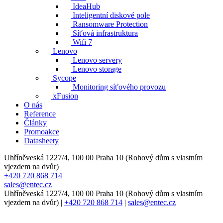
IdeaHub
Inteligentní diskové pole
Ransomware Protection
Síťová infrastruktura
Wifi 7
Lenovo
Lenovo servery
Lenovo storage
Sycope
Monitoring síťového provozu
xFusion
O nás
Reference
Články
Promoakce
Datasheety
Uhříněveská 1227/4, 100 00 Praha 10 (Rohový dům s vlastním
vjezdem na dvůr)
+420 720 868 714
sales@entec.cz
Uhříněveská 1227/4, 100 00 Praha 10 (Rohový dům s vlastním
vjezdem na dvůr)
|
+420 720 868 714
|
sales@entec.cz