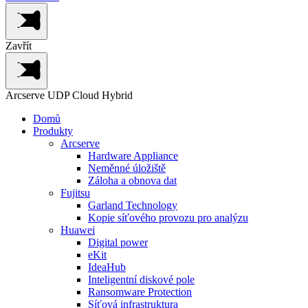
Zavřít
Arcserve UDP Cloud Hybrid
Domů
Produkty
Arcserve
Hardware Appliance
Neměnné úložiště
Záloha a obnova dat
Fujitsu
Garland Technology
Kopie síťového provozu pro analýzu
Huawei
Digital power
eKit
IdeaHub
Inteligentní diskové pole
Ransomware Protection
Síťová infrastruktura