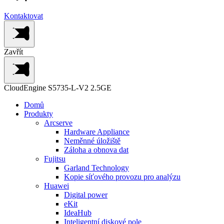
Kontaktovat
Zavřít
CloudEngine S5735-L-V2 2.5GE
Domů
Produkty
Arcserve
Hardware Appliance
Neměnné úložiště
Záloha a obnova dat
Fujitsu
Garland Technology
Kopie síťového provozu pro analýzu
Huawei
Digital power
eKit
IdeaHub
Inteligentní diskové pole