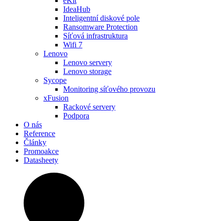
eKit
IdeaHub
Inteligentní diskové pole
Ransomware Protection
Síťová infrastruktura
Wifi 7
Lenovo
Lenovo servery
Lenovo storage
Sycope
Monitoring síťového provozu
xFusion
Rackové servery
Podpora
O nás
Reference
Články
Promoakce
Datasheety