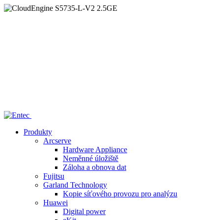
Home
/
—— CloudEngine S5735-L-V2 2.5GE
Produkty
Arcserve
Hardware Appliance
Neměnné úložiště
Záloha a obnova dat
Fujitsu
Garland Technology
Kopie síťového provozu pro analýzu
Huawei
Digital power