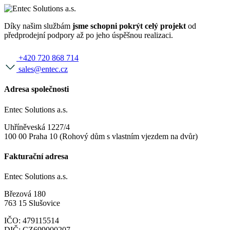
Díky našim službám
jsme schopni pokrýt celý projekt
od
předprodejní podpory až po jeho úspěšnou realizaci.
+420 720 868 714
sales@entec.cz
Adresa společnosti
Entec Solutions a.s.
Uhříněveská 1227/4
100 00 Praha 10 (Rohový dům s vlastním vjezdem na dvůr)
Fakturační adresa
Entec Solutions a.s.
Březová 180
763 15 Slušovice
IČO: 479115514
DIČ: CZ699000207