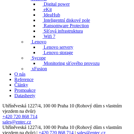
Digital power
eKit
IdeaHub
Inteligentní diskové pole
Ransomware Protection
Síťová infrastruktura
Wifi 7
Lenovo
Lenovo servery
Lenovo storage
Sycope
Monitoring síťového provozu
xFusion
O nás
Reference
Články
Promoakce
Datasheety
Uhříněveská 1227/4, 100 00 Praha 10 (Rohový dům s vlastním
vjezdem na dvůr)
+420 720 868 714
sales@entec.cz
Uhříněveská 1227/4, 100 00 Praha 10 (Rohový dům s vlastním
vjezdem na dvůr)
|
+420 720 868 714
|
sales@entec.cz