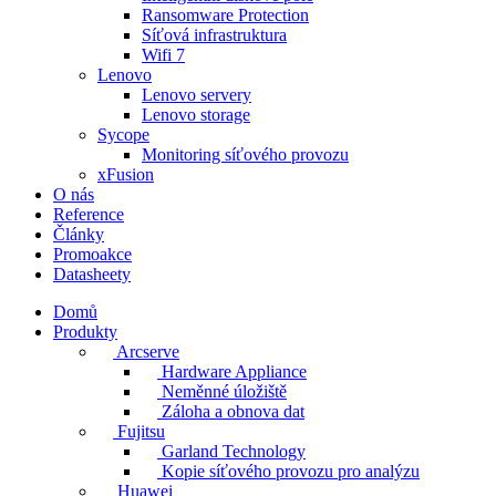
Ransomware Protection
Síťová infrastruktura
Wifi 7
Lenovo
Lenovo servery
Lenovo storage
Sycope
Monitoring síťového provozu
xFusion
O nás
Reference
Články
Promoakce
Datasheety
Domů
Produkty
Arcserve
Hardware Appliance
Neměnné úložiště
Záloha a obnova dat
Fujitsu
Garland Technology
Kopie síťového provozu pro analýzu
Huawei