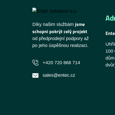
Adr
jsme
Díky našim službám
schopni pokrýt celý projekt
Ente
od předprodejní podpory až
Uhří
po jeho úspěšnou realizaci.
100 
dům 
+420 720 868 714
dvůr
sales@entec.cz