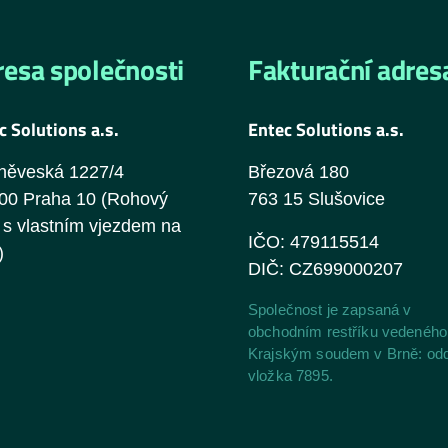
esa společnosti
Fakturační adres
c Solutions a.s.
Entec Solutions a.s.
něveská 1227/4
Březová 180
00 Praha 10 (Rohový
763 15 Slušovice
s vlastním vjezdem na
IČO: 479115514
)
DIČ: CZ699000207
Společnost je zapsaná v
obchodním restříku vedeného
Krajským soudem v Brně: odd
vložka 7895.