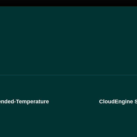
ome
/
—— CloudEngine S5735I-H-V2 Industrial(Rac
ended-Temperature
CloudEngine S5