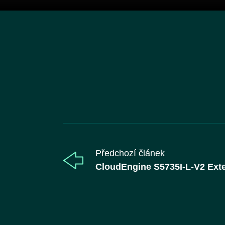
H
Předchozí článek
CloudEngine S5735I-L-V2 Ext