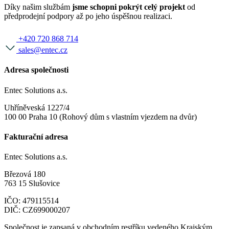
Díky našim službám
jsme schopni pokrýt celý projekt
od
předprodejní podpory až po jeho úspěšnou realizaci.
+420 720 868 714
sales@entec.cz
Adresa společnosti
Entec Solutions a.s.
Uhříněveská 1227/4
100 00 Praha 10 (Rohový dům s vlastním vjezdem na dvůr)
Fakturační adresa
Entec Solutions a.s.
Březová 180
763 15 Slušovice
IČO: 479115514
DIČ: CZ699000207
Společnost je zapsaná v obchodním restříku vedeného Krajským