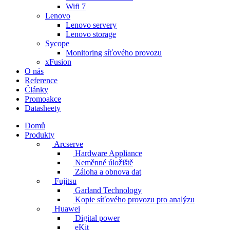
Wifi 7
Lenovo
Lenovo servery
Lenovo storage
Sycope
Monitoring síťového provozu
xFusion
O nás
Reference
Články
Promoakce
Datasheety
Domů
Produkty
Arcserve
Hardware Appliance
Neměnné úložiště
Záloha a obnova dat
Fujitsu
Garland Technology
Kopie síťového provozu pro analýzu
Huawei
Digital power
eKit