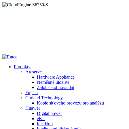
Home
/
—— CloudEngine S6750-S
Produkty
Arcserve
Hardware Appliance
Neměnné úložiště
Záloha a obnova dat
Fujitsu
Garland Technology
Kopie síťového provozu pro analýzu
Huawei
Digital power
eKit
IdeaHub
Inteligentní diskové pole