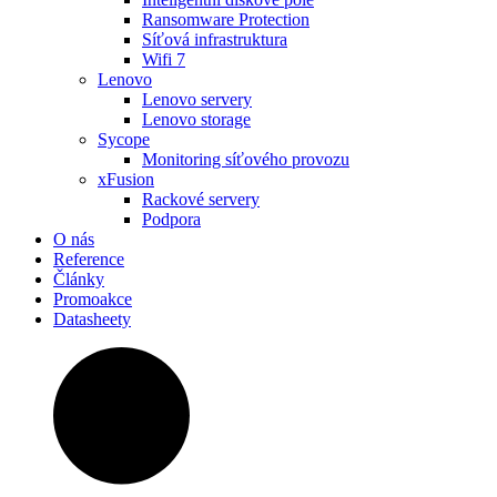
Ransomware Protection
Síťová infrastruktura
Wifi 7
Lenovo
Lenovo servery
Lenovo storage
Sycope
Monitoring síťového provozu
xFusion
Rackové servery
Podpora
O nás
Reference
Články
Promoakce
Datasheety