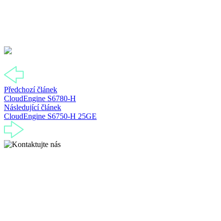
Předchozí článek
CloudEngine S6780-H
Následující článek
CloudEngine S6750-H 25GE