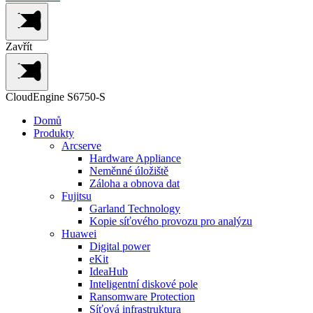
Zavřít
CloudEngine S6750-S
Domů
Produkty
Arcserve
Hardware Appliance
Neměnné úložiště
Záloha a obnova dat
Fujitsu
Garland Technology
Kopie síťového provozu pro analýzu
Huawei
Digital power
eKit
IdeaHub
Inteligentní diskové pole
Ransomware Protection
Síťová infrastruktura