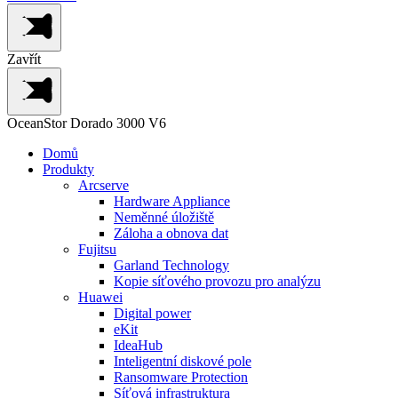
Zavřít
OceanStor Dorado 3000 V6
Domů
Produkty
Arcserve
Hardware Appliance
Neměnné úložiště
Záloha a obnova dat
Fujitsu
Garland Technology
Kopie síťového provozu pro analýzu
Huawei
Digital power
eKit
IdeaHub
Inteligentní diskové pole
Ransomware Protection
Síťová infrastruktura