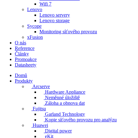
Wifi 7
Lenovo
Lenovo servery
Lenovo storage
Sycope
Monitoring síťového provozu
xFusion
O nás
Reference
Články
Promoakce
Datasheety
Domů
Produkty
Arcserve
Hardware Appliance
Neměnné úložiště
Záloha a obnova dat
Fujitsu
Garland Technology
Kopie síťového provozu pro analýzu
Huawei
Digital power
eKit