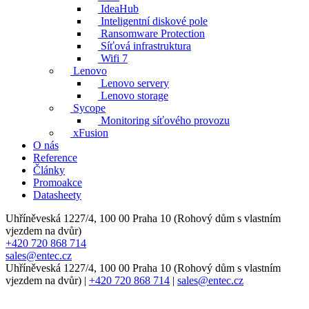
IdeaHub
Inteligentní diskové pole
Ransomware Protection
Síťová infrastruktura
Wifi 7
Lenovo
Lenovo servery
Lenovo storage
Sycope
Monitoring síťového provozu
xFusion
O nás
Reference
Články
Promoakce
Datasheety
Uhříněveská 1227/4, 100 00 Praha 10 (Rohový dům s vlastním
vjezdem na dvůr)
+420 720 868 714
sales@entec.cz
Uhříněveská 1227/4, 100 00 Praha 10 (Rohový dům s vlastním
vjezdem na dvůr)
|
+420 720 868 714
|
sales@entec.cz