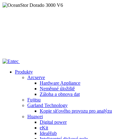
Home
/
—— OceanStor Dorado 3000 V6
Produkty
Arcserve
Hardware Appliance
Neměnné úložiště
Záloha a obnova dat
Fujitsu
Garland Technology
Kopie síťového provozu pro analýzu
Huawei
Digital power
eKit
IdeaHub
Inteligentní diskové pole