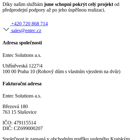
Díky našim službám
jsme schopni pokrýt celý projekt
od
předprodejní podpory až po jeho úspěšnou realizaci.
+420 720 868 714
sales@entec.cz
Adresa společnosti
Entec Solutions a.s.
Uhříněveská 1227/4
100 00 Praha 10 (Rohový dům s vlastním vjezdem na dvůr)
Fakturační adresa
Entec Solutions a.s.
Březová 180
763 15 Slušovice
IČO: 479115514
DIČ: CZ699000207
Společnost je zapsaná v obchodním restříku vedeného Krajským