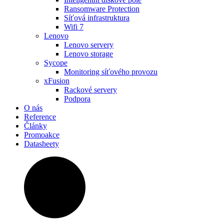
Ransomware Protection
Síťová infrastruktura
Wifi 7
Lenovo
Lenovo servery
Lenovo storage
Sycope
Monitoring síťového provozu
xFusion
Rackové servery
Podpora
O nás
Reference
Články
Promoakce
Datasheety