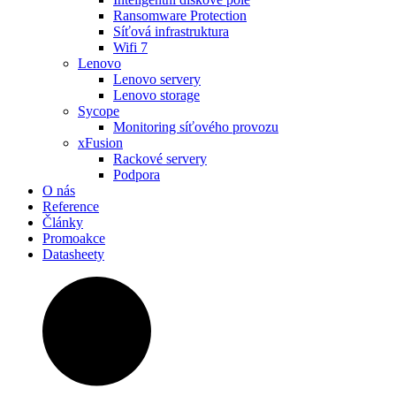
Ransomware Protection
Síťová infrastruktura
Wifi 7
Lenovo
Lenovo servery
Lenovo storage
Sycope
Monitoring síťového provozu
xFusion
Rackové servery
Podpora
O nás
Reference
Články
Promoakce
Datasheety