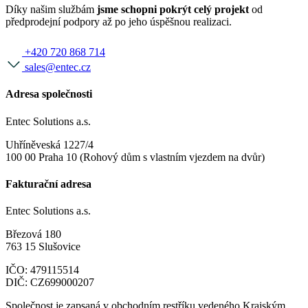
Díky našim službám
jsme schopni pokrýt celý projekt
od
předprodejní podpory až po jeho úspěšnou realizaci.
+420 720 868 714
sales@entec.cz
Adresa společnosti
Entec Solutions a.s.
Uhříněveská 1227/4
100 00 Praha 10 (Rohový dům s vlastním vjezdem na dvůr)
Fakturační adresa
Entec Solutions a.s.
Březová 180
763 15 Slušovice
IČO: 479115514
DIČ: CZ699000207
Společnost je zapsaná v obchodním restříku vedeného Krajským