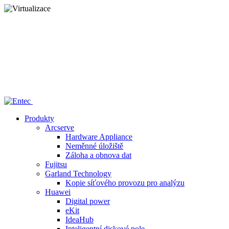
Home
/
— Virtualizace
Produkty
Arcserve
Hardware Appliance
Neměnné úložiště
Záloha a obnova dat
Fujitsu
Garland Technology
Kopie síťového provozu pro analýzu
Huawei
Digital power
eKit
IdeaHub
Inteligentní diskové pole