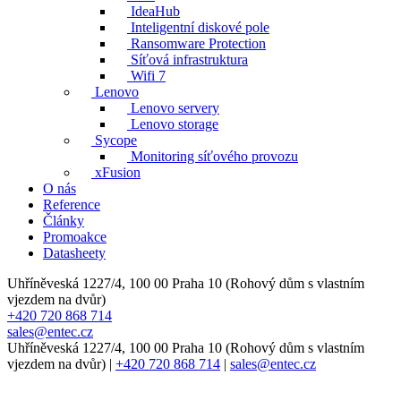
IdeaHub
Inteligentní diskové pole
Ransomware Protection
Síťová infrastruktura
Wifi 7
Lenovo
Lenovo servery
Lenovo storage
Sycope
Monitoring síťového provozu
xFusion
O nás
Reference
Články
Promoakce
Datasheety
Uhříněveská 1227/4, 100 00 Praha 10 (Rohový dům s vlastním
vjezdem na dvůr)
+420 720 868 714
sales@entec.cz
Uhříněveská 1227/4, 100 00 Praha 10 (Rohový dům s vlastním
vjezdem na dvůr)
|
+420 720 868 714
|
sales@entec.cz