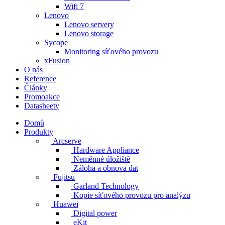
Wifi 7
Lenovo
Lenovo servery
Lenovo storage
Sycope
Monitoring síťového provozu
xFusion
O nás
Reference
Články
Promoakce
Datasheety
Domů
Produkty
Arcserve
Hardware Appliance
Neměnné úložiště
Záloha a obnova dat
Fujitsu
Garland Technology
Kopie síťového provozu pro analýzu
Huawei
Digital power
eKit